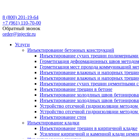
8 (800) 201-19-64
+7 (961) 110-70-00
Обратный звонок
order@injectir.ru
Услуги
Инъектирование бетонных конструкций
Инъектирование сухих трещин полимерными 
Герметизация деформационных швов методом
Герметизация мест прохода коммуникаций ме
Инъектирование влажных и напорных трещи
Инъектирование влажных и напорных трещин
Инъектирование сухих трещин цементными с
Инъектирование трещин в бетоне
Инъектирование холодлных швов бетонирова
Инъектирование холодлных швов бетонирова
Устройство отсечной гидроизоляции методо
Устройство отсечной гидроизоляции методом
Инъектирование стен
Инъектирование кладки
Инъектирование трещин в кирпичной кладке
Усиление кирпичной и каменной клади цеме