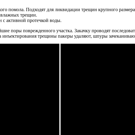
ого помола. Подходят для ликвидации трещин крупного размера
 влажных трещин.
 с активной протечкой воды.
шие поры поврежденного участка. Закачку проводят последовател
са инъектирования трещины пакеры удаляют, шпуры зачеканиваю