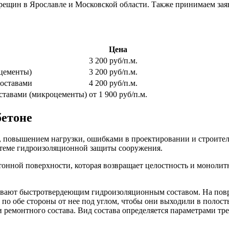
щин в Ярославле и Московской области. Также принимаем заяв
Цена
3 200 руб/п.м.
цементы)
3 200 руб/п.м.
оставами
4 200 руб/п.м.
ставами (микроцементы)
от 1 900 руб/п.м.
бетоне
, повышением нагрузки, ошибками в проектировании и строител
истеме гидроизоляционной защиты сооружения.
онной поверхности, которая возвращает целостность и монолит
ывают быстротвердеющим гидроизоляционным составом. На повр
 по обе стороны от нее под углом, чтобы они выходили в полост
 ремонтного состава. Вид состава определяется параметрами тр