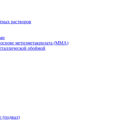
тных растворов
ми
 основе метилметакрилата (ММА)
еталлической обоймой
 (подвал)