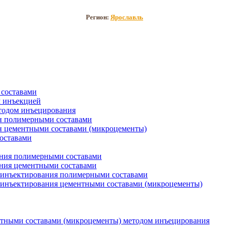
Регион:
Ярославль
составами
 инъекцией
тодом инъецирования
н полимерными составами
 цементными составами (микроцементы)
оставами
ния полимерными составами
ния цементными составами
м инъектирования полимерными составами
 инъектирования цементными составами (микроцементы)
нтными составами (микроцементы) методом инъецирования