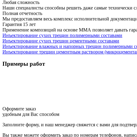
Любая сложность
Наши специалисты способны решить даже самые технически с
Полная отчетность
Мы предоставляем весь комплекс исполнительной документац
Гарантия 15 лет
Применение композиций на основе ММА позволяет давать гаран
Инъектирование сухих трещин полимерными составами
Инъектирование сухих трещин цементными составами
Инъектирование влажных и напорных трещин полимерными с
Инъектирование трещин цементным раствором (микроцемента
Примеры работ
Оформите заказ
удобным для Вас способом
Заполните форму, и наш менеджер свяжется с вами для подтвер
Вы также можете оформить заказ по номерам телефонов, написат