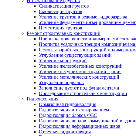
Инъектирование грунтов
Силикатизация грунтов
Смолизация грунтов
Усиление грунтов в режиме гидроразрыва
Усиление фундамента инъецированием цемен
Цементация грунтов
Ремонт строительных конструкций
Пропитка поверхности полимерными состава
Пропитка усадочных трещин композицией на
Ремонт аварийных конструкций полимерно-м
Углубление существующих зданий
Усиление конструкций
Усиление железобетонных конструкций
Усиление несущих конструкций здания
Усиление металлических конструкций
Углубление подвалов
Заполнение пустот под фундаментами
Обследование строительных конструкций
Гидроизоляция
Обмазочная гидроизоляция
Гидроизоляция инъектированием
Гидроизоляция блоков ФБС
Гидроизоляция вводов коммуникаций в здание
Гидроизоляция деформационных швов
Отсечная гидроизоляция