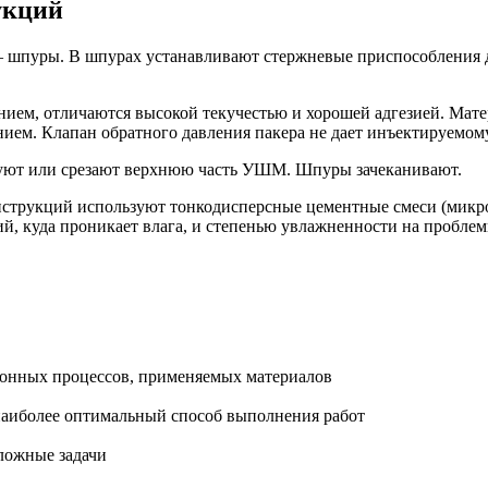
укций
 – шпуры. В шпурах устанавливают стержневые приспособления 
ием, отличаются высокой текучестью и хорошей адгезией. Матер
ием. Клапан обратного давления пакера не дает инъектируемому
уют или срезают верхнюю часть УШМ. Шпуры зачеканивают.
нструкций используют тонкодисперсные цементные смеси (микро
й, куда проникает влага, и степенью увлажненности на проблем
онных процессов, применяемых материалов
наиболее оптимальный способ выполнения работ
ложные задачи