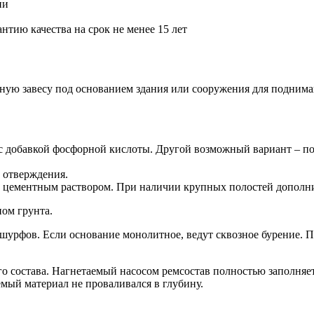
ии
тию качества на срок не менее 15 лет
ную завесу под основанием здания или сооружения для подним
с добавкой фосфорной кислоты. Другой возможный вариант – поп
 отверждения.
 цементным раствором. При наличии крупных полостей дополни
ом грунта.
шурфов. Если основание монолитное, ведут сквозное бурение. 
 состава. Нагнетаемый насосом ремсостав полностью заполняе
мый материал не проваливался в глубину.