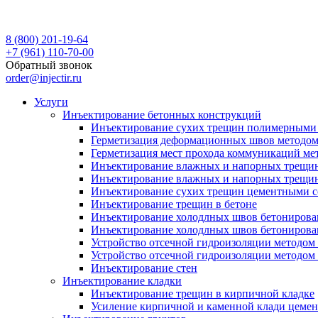
8 (800) 201-19-64
+7 (961) 110-70-00
Обратный звонок
order@injectir.ru
Услуги
Инъектирование бетонных конструкций
Инъектирование сухих трещин полимерными 
Герметизация деформационных швов методом
Герметизация мест прохода коммуникаций ме
Инъектирование влажных и напорных трещи
Инъектирование влажных и напорных трещин
Инъектирование сухих трещин цементными с
Инъектирование трещин в бетоне
Инъектирование холодлных швов бетонирова
Инъектирование холодлных швов бетонирова
Устройство отсечной гидроизоляции методо
Устройство отсечной гидроизоляции методом
Инъектирование стен
Инъектирование кладки
Инъектирование трещин в кирпичной кладке
Усиление кирпичной и каменной клади цеме