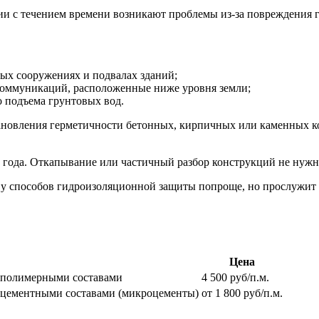
ии с течением времени возникают проблемы из-за повреждения 
ых сооружениях и подвалах зданий;
коммуникаций, расположенные ниже уровня земли;
о подъема грунтовых вод.
новления герметичности бетонных, кирпичных или каменных кон
го года. Откапывание или частичный разбор конструкций не нуж
у способов гидроизоляционной защиты попроще, но прослужит о
Цена
я полимерными составами
4 500 руб/п.м.
 цементными составами (микроцементы)
от 1 800 руб/п.м.