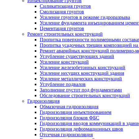
Инъектирование грунтов
Силикатизация грунтов
Смолизация грунтов
Усиление грунтов в режиме гидроразрыва
Усиление фундамента инъецированием цемен
Цементация грунтов
Ремонт строительных конструкций
Пропитка поверхности полимерными состава
Пропитка усадочных трещин композицией на
Ремонт аварийных конструкций полимерно-м
Углубление существующих зданий
Усиление конструкций
Усиление железобетонных конструкций
Усиление несущих конструкций здания
Усиление металлических конструкций
Углубление подвалов
Заполнение пустот под фундаментами
Обследование строительных конструкций
Гидроизоляция
Обмазочная гидроизоляция
Гидроизоляция инъектированием
Гидроизоляция блоков ФБС
Гидроизоляция вводов коммуникаций в здание
Гидроизоляция деформационных швов
Отсечная гидроизоляция