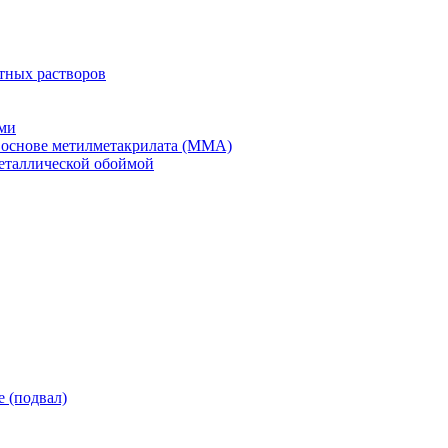
тных растворов
ми
 основе метилметакрилата (ММА)
еталлической обоймой
 (подвал)