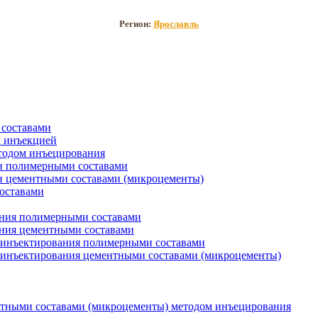
Регион:
Ярославль
составами
 инъекцией
тодом инъецирования
н полимерными составами
 цементными составами (микроцементы)
оставами
ния полимерными составами
ния цементными составами
м инъектирования полимерными составами
 инъектирования цементными составами (микроцементы)
нтными составами (микроцементы) методом инъецирования