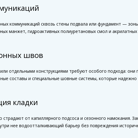
ммуникаций
ерных коммуникаций сквозь стены подвала или фундамент — зон
ных манжет, гидроактивных полиуретановых смол и акрилатных
онных швов
или отдельными конструкциями требуют особого подхода: они 
ные составы и специальные шовные системы, которые надежно 
ция кладки
о страдают от капиллярного подсоса и сезонного намокания. 
нутри нее водоотталкивающий барьер без повреждения историче