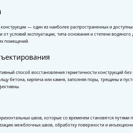
я
 конструкции — один из наиболее распространенных и доступн
 от условий эксплуатации, типа основания и степени водяного
ких помещений.
нъектирования
вный способ восстановления герметичности конструкций без и
лщу бетона, кирпича или камня, заполняя поры, трещины и пус
фективны.
ризонтальных швов, которые со временем становятся путями 
изацию межблочных швов, обработку поверхности и инъекционн