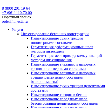
8 (800) 201-19-64
+7 (961) 110-70-00
Обратный звонок
order@injectir.ru
Услуги
Инъектирование бетонных конструкций
Инъектирование сухих трещин
полимерными составами
Герметизация деформационных швов
методом инъекцией
Герметизация мест прохода коммуникаций
методом инъецирования
Инъектирование влажных и напорных
трещин полимерными составами
Инъектирование влажных и напорных
трещин цементными составами
(микроцементы)
Инъектирование сухих трещин цементными
составами
Инъектирование трещин в бетоне
Инъектирование холодлных швов
бетонирования полимерными составами
Инъектирование холодлных швов