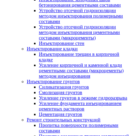
бетонирования цементными составами
Устройство отсечной гидроизоляции
методом инъектирования полимерными
составами
Устройство отсечной гидроизоляции
методом инъектирования цементными
составами (микроцементы)
Инъектирование стен
Инъектирование кладки
Инъектирование трещин в кирпичной
кладке
Усиление кирпичной и каменной клади
цементными составами (микроцементы)
методом инъецирования
Инъектирование грунтов
Силикатизация грунтов
Смолизация грунтов
Усиление грунтов в режиме гидроразрыва
Усиление фундамента инъецированием
цементных растворов
Цементация грунтов
Ремонт строительных конструкций
Пропитка поверхности полимерными
составами